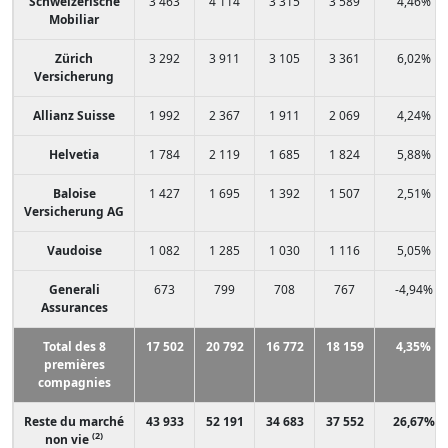
Schweizerische
3 463
4 114
3 315
3 589
4,46%
Mobiliar
Zürich
3 292
3 911
3 105
3 361
6,02%
Versicherung
Allianz Suisse
1 992
2 367
1 911
2 069
4,24%
Helvetia
1 784
2 119
1 685
1 824
5,88%
Baloise
1 427
1 695
1 392
1 507
2,51%
Versicherung AG
Vaudoise
1 082
1 285
1 030
1 116
5,05%
Generali
673
799
708
767
-4,94%
Assurances
Total des 8
17 502
20 792
16 772
18 159
4,35%
premières
compagnies
Reste du marché
43 933
52 191
34 683
37 552
26,67%
(2)
non vie