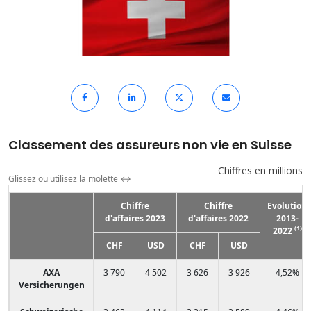
Classement des assureurs non vie en Suisse
Chiffres en millions
Glissez ou utilisez la molette
↔
Chiffre
Chiffre
Evolution
d'affaires 2023
d'affaires 2022
2013-
(1)
2022
CHF
USD
CHF
USD
AXA
3 790
4 502
3 626
3 926
4,52%
Versicherungen