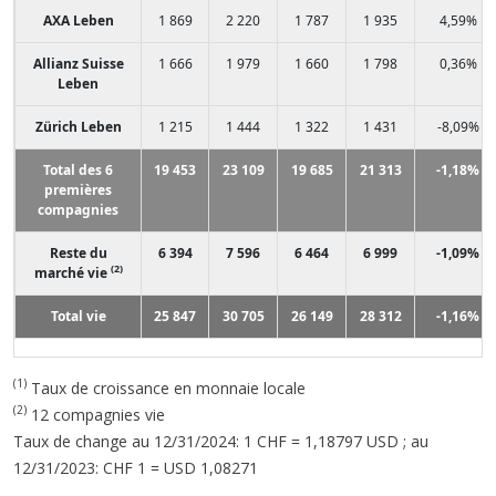
AXA Leben
1 869
2 220
1 787
1 935
4,59%
Allianz Suisse
1 666
1 979
1 660
1 798
0,36%
Leben
Zürich Leben
1 215
1 444
1 322
1 431
-8,09%
Total des 6
19 453
23 109
19 685
21 313
-1,18%
premières
compagnies
Reste du
6 394
7 596
6 464
6 999
-1,09%
(2)
marché vie
Total vie
25 847
30 705
26 149
28 312
-1,16%
(1)
Taux de croissance en monnaie locale
(2)
12 compagnies vie
Taux de change au 12/31/2024: 1 CHF = 1,18797 USD ; au
12/31/2023: CHF 1 = USD 1,08271