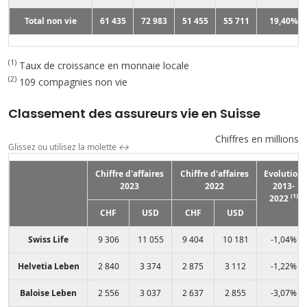
Total non vie
61 435
72 983
51 455
55 711
19,40%
(1)
Taux de croissance en monnaie locale
(2)
109 compagnies non vie
Classement des assureurs vie en Suisse
Chiffres en millions
Glissez ou utilisez la molette
↔
Chiffre d'affaires
Chiffre d'affaires
Evolution
2023
2022
2013-
(1)
2022
CHF
USD
CHF
USD
Swiss Life
9 306
11 055
9 404
10 181
-1,04%
Helvetia Leben
2 840
3 374
2 875
3 112
-1,22%
Baloise Leben
2 556
3 037
2 637
2 855
-3,07%