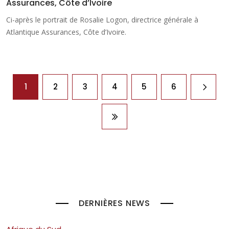
Assurances, Côte d’Ivoire
Ci-après le portrait de Rosalie Logon, directrice générale à
Atlantique Assurances, Côte d’Ivoire.
Pagination
1
2
3
4
5
6
Page 
Dernière page
DERNIÈRES NEWS