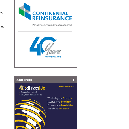
es
n
ée,
Annonce