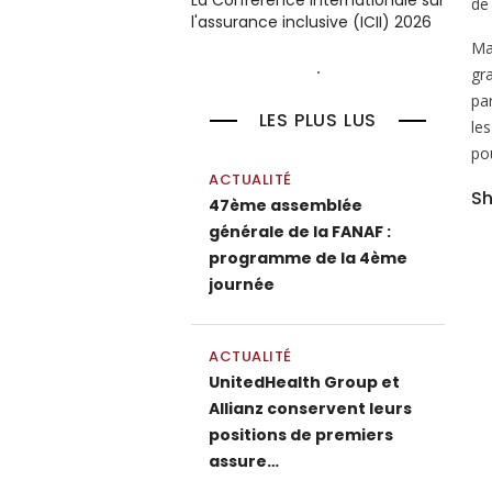
La Conférence internationale sur
de
l'assurance inclusive (ICII) 2026
Ma
gr
par
LES PLUS LUS
le
po
ACTUALITÉ
Sh
47ème assemblée
générale de la FANAF :
programme de la 4ème
journée
ACTUALITÉ
UnitedHealth Group et
Allianz conservent leurs
positions de premiers
assure…