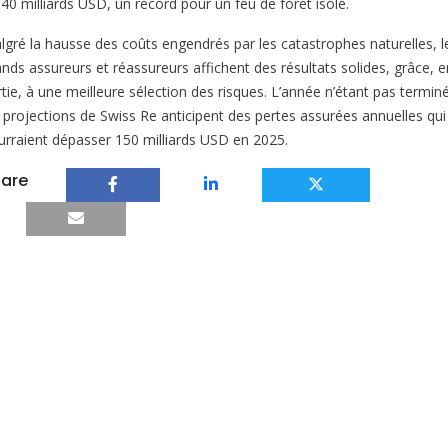
 40 milliards USD, un record pour un feu de forêt isolé.
lgré la hausse des coûts engendrés par les catastrophes naturelles, l
ands assureurs et réassureurs affichent des résultats solides, grâce, e
tie, à une meilleure sélection des risques. L’année n’étant pas termin
s projections de Swiss Re anticipent des pertes assurées annuelles qui
urraient dépasser 150 milliards USD en 2025.
are