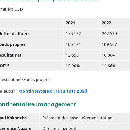
 milliers USD
2021
2022
hiffre d'affaires
175 132
242 589
onds propres
105 121
109 567
ésultat net
13 558
16 064
(1)
OE
12,90%
14,66%
ésultat net/Fonds propres
re aussi |
Continental Re : résultats 2023
ontinental Re : management
aul Kokoricha
Président du conseil d’administration
awrence Nazare
Directeur général