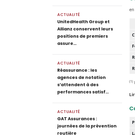
en
ACTUALITÉ
UnitedHealth Group et
Allianz conservent leurs
C
positions de premiers
assure…
F
R
ACTUALITÉ
R
Réassurance : les
agences de notation
(1)
R
s’attendent à des
performances satisf…
Li
C
ACTUALITÉ
GAT Assurances :
P
journées de la prévention
routière
L