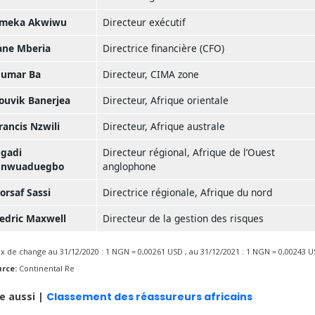
meka Akwiwu
Directeur exécutif
ane Mberia
Directrice financière (CFO)
umar Ba
Directeur, CIMA zone
ouvik Banerjea
Directeur, Afrique orientale
rancis Nzwili
Directeur, Afrique australe
gadi
Directeur régional, Afrique de l’Ouest
nwuaduegbo
anglophone
orsaf Sassi
Directrice régionale, Afrique du nord
edric Maxwell
Directeur de la gestion des risques
x de change au 31/12/2020 : 1 NGN = 0,00261 USD , au 31/12/2021 : 1 NGN = 0,00243 
urce:
Continental Re
re aussi |
Classement des réassureurs africains