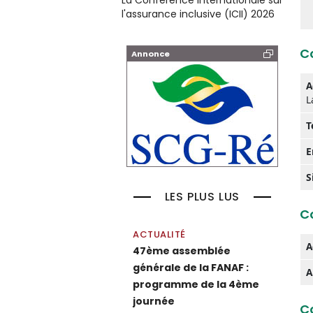
La Conférence internationale sur
l'assurance inclusive (ICII) 2026
Co
Annonce
A
L
T
E
S
LES PLUS LUS
Co
ACTUALITÉ
A
47ème assemblée
générale de la FANAF :
A
programme de la 4ème
journée
Co