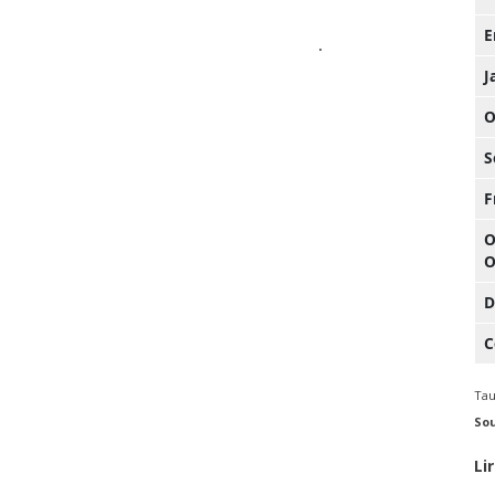
E
J
O
S
F
O
O
D
C
Tau
So
Li