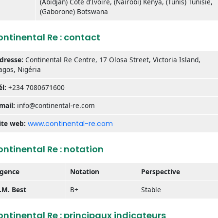
(Abidjan) Côte d'Ivoire, (Nairobi) Kenya, (Tunis) Tunisie,
(Gaborone) Botswana
ntinental Re : contact
dresse:
Continental Re Centre, 17 Olosa Street, Victoria Island,
agos, Nigéria
él:
+234 7080671600
mail:
info@continental-re.com
ite web:
www.continental-re.com
ntinental Re : notation
gence
Notation
Perspective
.M. Best
B+
Stable
ntinental Re : principaux indicateurs