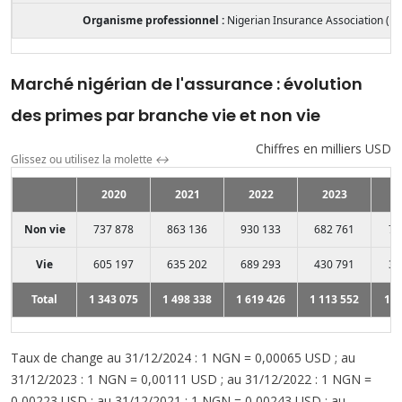
Organisme professionnel :
Nigerian Insurance Association (NI
Marché nigérian de l'assurance : évolution
des primes par branche vie et non vie
Chiffres en milliers USD
Glissez ou utilisez la molette
↔
2020
2021
2022
2023
2
Non vie
737 878
863 136
930 133
682 761
71
Vie
605 197
635 202
689 293
430 791
30
Total
1 343 075
1 498 338
1 619 426
1 113 552
1 0
Taux de change au 31/12/2024 : 1 NGN = 0,00065 USD ; au
31/12/2023 : 1 NGN = 0,00111 USD ; au 31/12/2022 : 1 NGN =
0,00223 USD ; au 31/12/2021 : 1 NGN = 0,00243 USD ; au