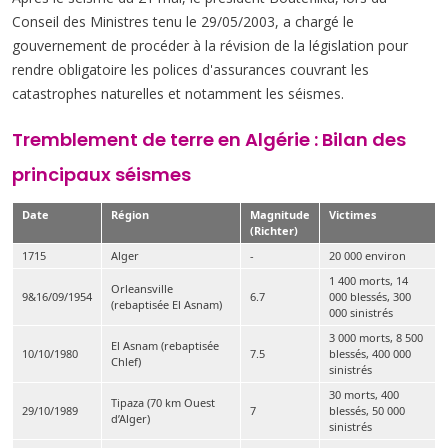
Conseil des Ministres tenu le 29/05/2003, a chargé le
gouvernement de procéder à la révision de la législation pour
rendre obligatoire les polices d'assurances couvrant les
catastrophes naturelles et notamment les séismes.
Tremblement de terre en Algérie : Bilan des
principaux séismes
Date
Région
Magnitude
Victimes
(Richter)
1715
Alger
-
20 000 environ
1 400 morts, 14
Orleansville
9&16/09/1954
6.7
000 blessés, 300
(rebaptisée El Asnam)
000 sinistrés
3 000 morts, 8 500
El Asnam (rebaptisée
10/10/1980
7.5
blessés, 400 000
Chlef)
sinistrés
30 morts, 400
Tipaza (70 km Ouest
29/10/1989
7
blessés, 50 000
d’Alger)
sinistrés