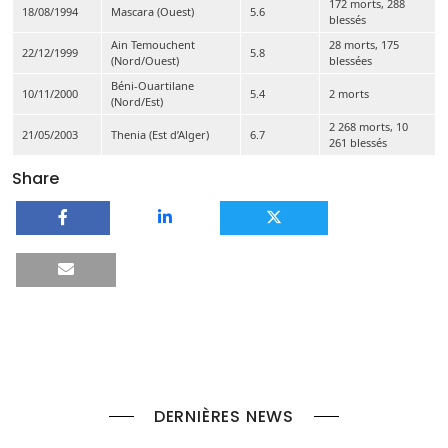
172 morts, 288
18/08/1994
Mascara (Ouest)
5.6
blessés
Ain Temouchent
28 morts, 175
22/12/1999
5.8
(Nord/Ouest)
blessées
Béni-Ouartilane
10/11/2000
5.4
2 morts
(Nord/Est)
2 268 morts, 10
21/05/2003
Thenia (Est d’Alger)
6.7
261 blessés
Share
DERNIÈRES NEWS