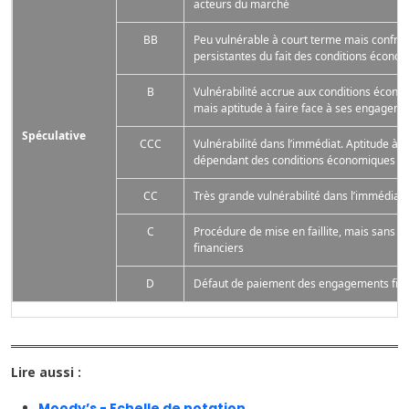
acteurs du marché
BB
Peu vulnérable à court terme mais confron
persistantes du fait des conditions écono
B
Vulnérabilité accrue aux conditions écono
mais aptitude à faire face à ses engageme
Spéculative
CCC
Vulnérabilité dans l’immédiat. Aptitude à 
dépendant des conditions économiques et 
CC
Très grande vulnérabilité dans l’immédiat
C
Procédure de mise en faillite, mais sans 
financiers
D
Défaut de paiement des engagements fina
Lire aussi :
Moody’s - Echelle de notation