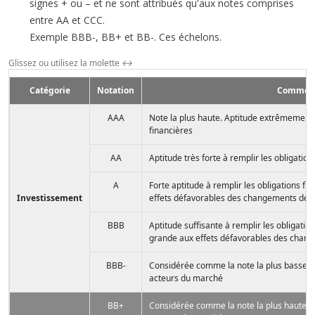
signes + ou – et ne sont attribués qu'aux notes comprises
entre AA et CCC.
Exemple BBB-, BB+ et BB-. Ces échelons.
Glissez ou utilisez la molette
↔
Catégorie
Notation
Comment
AAA
Note la plus haute. Aptitude extrêmement f
financières
AA
Aptitude très forte à remplir les obligation
A
Forte aptitude à remplir les obligations fi
Investissement
effets défavorables des changements des
BBB
Aptitude suffisante à remplir les obligation
grande aux effets défavorables des chan
BBB-
Considérée comme la note la plus basse de
acteurs du marché
BB+
Considérée comme la note la plus haute de