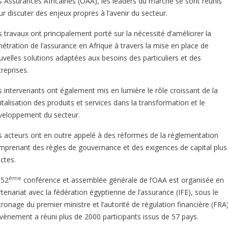
s Assurances Africaines (OAA), les leaders du marché se sont réunis
r discuter des enjeux propres à l’avenir du secteur.
s travaux ont principalement porté sur la nécessité d’améliorer la
nétration de l’assurance en Afrique à travers la mise en place de
uvelles solutions adaptées aux besoins des particuliers et des
reprises.
s intervenants ont également mis en lumière le rôle croissant de la
italisation des produits et services dans la transformation et le
veloppement du secteur.
s acteurs ont en outre appelé à des réformes de la réglementation
mprenant des règles de gouvernance et des exigences de capital plus
ictes.
ème
 52
conférence et assemblée générale de l’OAA est organisée en
tenariat avec la fédération égyptienne de l’assurance (IFE), sous le
ronage du premier ministre et l’autorité de régulation financière (FRA)
évènement a réuni plus de 2000 participants issus de 57 pays.