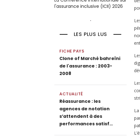
La Conférence internationale sur
de
l'assurance inclusive (ICII) 2026
pou
Le
pé
LES PLUS LUS
no
ent
FICHE PAYS
Le
Clone of Marché bahreïni
dig
de l'assurance : 2003-
dé
2008
Le
co
ACTUALITÉ
str
Réassurance : les
agences de notation
La
s’attendent à des
par
performances satisf…
pat
L’