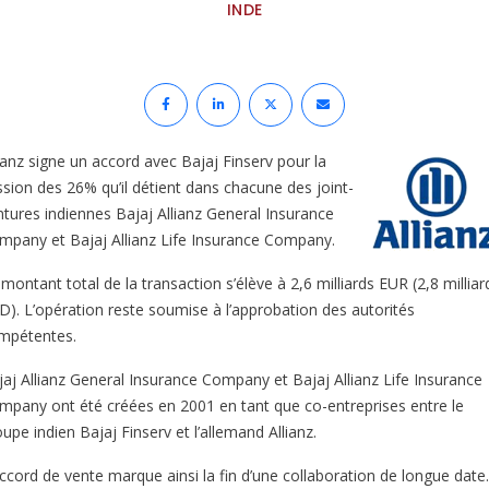
INDE
lianz signe un accord avec Bajaj Finserv pour la
ssion des 26% qu’il détient dans chacune des joint-
ntures indiennes Bajaj Allianz General Insurance
mpany et Bajaj Allianz Life Insurance Company.
montant total de la transaction s’élève à 2,6 milliards EUR (2,8 milliar
D). L’opération reste soumise à l’approbation des autorités
mpétentes.
jaj Allianz General Insurance Company et Bajaj Allianz Life Insurance
mpany ont été créées en 2001 en tant que co-entreprises entre le
upe indien Bajaj Finserv et l’allemand Allianz.
accord de vente marque ainsi la fin d’une collaboration de longue date.