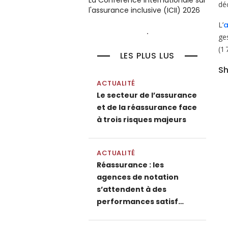
La Conférence internationale sur
déc
l'assurance inclusive (ICII) 2026
L’
a
ge
(1 
LES PLUS LUS
Sh
ACTUALITÉ
Le secteur de l’assurance
et de la réassurance face
à trois risques majeurs
ACTUALITÉ
Réassurance : les
agences de notation
s’attendent à des
performances satisf…