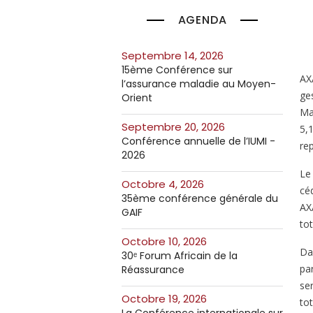
AGENDA
septembre 14, 2026
15ème Conférence sur
AXA
l’assurance maladie au Moyen-
ge
Orient
Ma
septembre 20, 2026
5,1
Conférence annuelle de l’IUMI -
re
2026
Le
octobre 4, 2026
cé
35ème conférence générale du
AX
GAIF
tot
octobre 10, 2026
Da
30ᵉ Forum Africain de la
pa
Réassurance
ser
octobre 19, 2026
tot