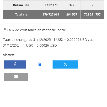
Britam Life
1 192 170
322
-
Total vie
979 727 969
264 527
702 251 757
(1)
Taux de croissance en monnaie locale
Taux de change au 31/12/2025 : 1 UGX = 0,00027 USD ; au
31/12/2024 : 1 UGX = 0,00026 USD
Share