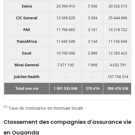
Swico
20 394 916
5 506
20 526 513
CIC General
12 569 820
3 394
25 444 896
PAX
11 706 665
3 161
10 218 722
TransAfrica
11 645 549
3 144
11 145 649
Excel
10 700 506
2 889
12 283 423
Mirai General
7 071 100
1 909
4 632 791
Jubilee Health
-
-
107 106 314
Total non vie
1 001 535 046
270 414
986 476 536
(1)
Taux de croissance en monnaie locale
Classement des compagnies d'assurance vie
en Ouganda