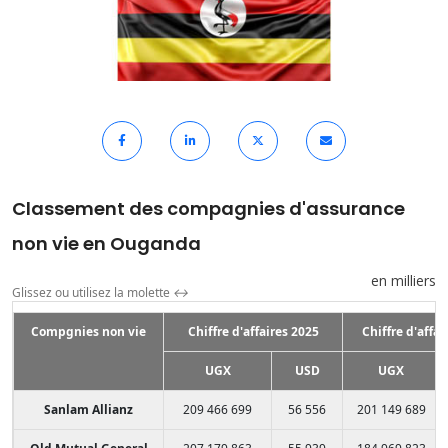
Classement des compagnies d'assurance
non vie en Ouganda
en milliers
Glissez ou utilisez la molette
↔
Compgnies non vie
Chiffre d'affaires 2025
Chiffre d'affai
UGX
USD
UGX
Sanlam Allianz
209 466 699
56 556
201 149 689