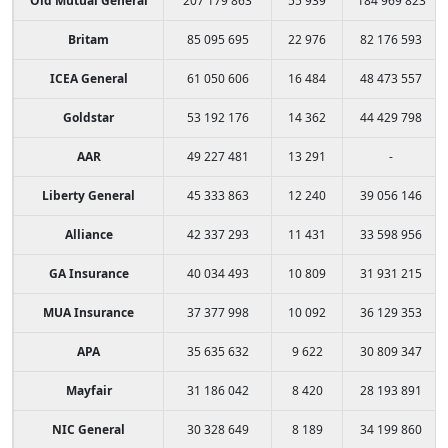
Old Mutual General
207 179 863
55 939
184 969 823
Britam
85 095 695
22 976
82 176 593
ICEA General
61 050 606
16 484
48 473 557
Goldstar
53 192 176
14 362
44 429 798
AAR
49 227 481
13 291
-
Liberty General
45 333 863
12 240
39 056 146
Alliance
42 337 293
11 431
33 598 956
GA Insurance
40 034 493
10 809
31 931 215
MUA Insurance
37 377 998
10 092
36 129 353
APA
35 635 632
9 622
30 809 347
Mayfair
31 186 042
8 420
28 193 891
NIC General
30 328 649
8 189
34 199 860