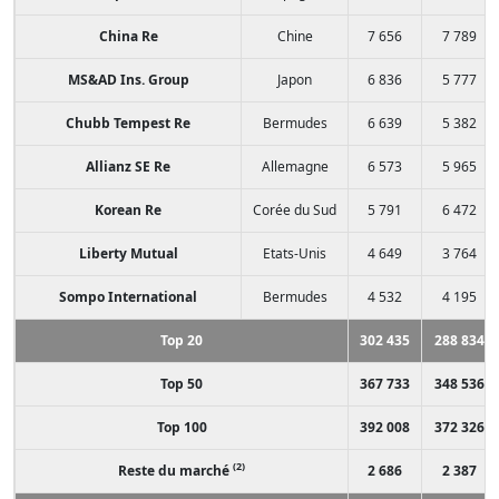
China Re
Chine
7 656
7 789
MS&AD Ins. Group
Japon
6 836
5 777
Chubb Tempest Re
Bermudes
6 639
5 382
Allianz SE Re
Allemagne
6 573
5 965
Korean Re
Corée du Sud
5 791
6 472
Liberty Mutual
Etats-Unis
4 649
3 764
Sompo International
Bermudes
4 532
4 195
Top 20
302 435
288 834
Top 50
367 733
348 536
Top 100
392 008
372 326
(2)
Reste du marché
2 686
2 387