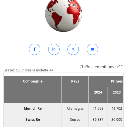
Chiffres en millions USD
Glissez ou utilisez la molette
↔
Compagnie
Pays
Primes é
2024
2023
Munich Re
Allemagne
41 698
41 702
Swiss Re
Suisse
36 837
36 000