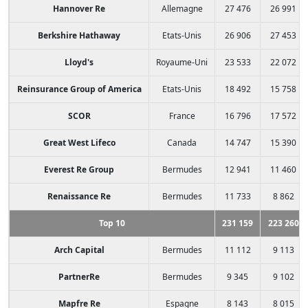
Hannover Re
Allemagne
27 476
26 991
Berkshire Hathaway
Etats-Unis
26 906
27 453
Lloyd's
Royaume-Uni
23 533
22 072
Reinsurance Group of America
Etats-Unis
18 492
15 758
SCOR
France
16 796
17 572
Great West Lifeco
Canada
14 747
15 390
Everest Re Group
Bermudes
12 941
11 460
Renaissance Re
Bermudes
11 733
8 862
Top 10
231 159
223 260
Arch Capital
Bermudes
11 112
9 113
PartnerRe
Bermudes
9 345
9 102
Mapfre Re
Espagne
8 143
8 015