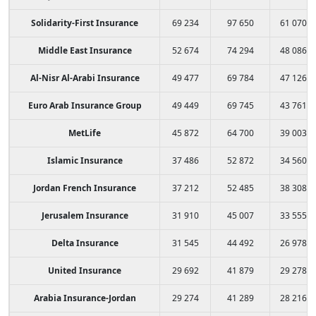
Solidarity-First Insurance
69 234
97 650
61 070
Middle East Insurance
52 674
74 294
48 086
Al-Nisr Al-Arabi Insurance
49 477
69 784
47 126
Euro Arab Insurance Group
49 449
69 745
43 761
MetLife
45 872
64 700
39 003
Islamic Insurance
37 486
52 872
34 560
Jordan French Insurance
37 212
52 485
38 308
Jerusalem Insurance
31 910
45 007
33 555
Delta Insurance
31 545
44 492
26 978
United Insurance
29 692
41 879
29 278
Arabia Insurance-Jordan
29 274
41 289
28 216