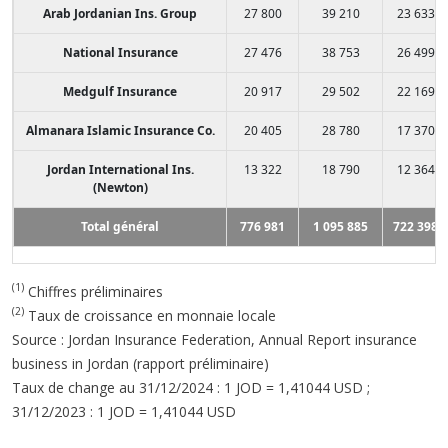
Arab Jordanian Ins. Group
27 800
39 210
23 633
National Insurance
27 476
38 753
26 499
Medgulf Insurance
20 917
29 502
22 169
Almanara Islamic Insurance Co.
20 405
28 780
17 370
Jordan International Ins.
13 322
18 790
12 364
(Newton)
Total général
776 981
1 095 885
722 398
(1)
Chiffres préliminaires
(2)
Taux de croissance en monnaie locale
Source : Jordan Insurance Federation, Annual Report insurance
business in Jordan (rapport préliminaire)
Taux de change au 31/12/2024 : 1 JOD = 1,41044 USD ;
31/12/2023 : 1 JOD = 1,41044 USD