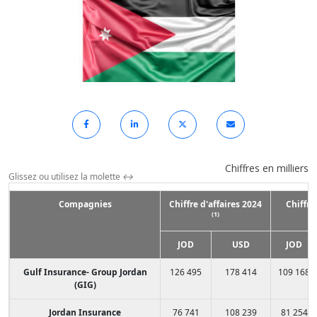
Chiffres en milliers
Glissez ou utilisez la molette
↔
Compagnies
Chiffre d'affaires 2024
Chiffre
(1)
2
JOD
USD
JOD
Gulf Insurance- Group Jordan
126 495
178 414
109 168
(GIG)
Jordan Insurance
76 741
108 239
81 254