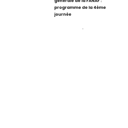
générale de la FANAF :
programme de la 4ème
journée