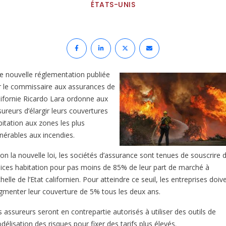
ÉTATS-UNIS
e nouvelle réglementation publiée
r le commissaire aux assurances de
lifornie Ricardo Lara ordonne aux
ureurs d’élargir leurs couvertures
bitation aux zones les plus
lnérables aux incendies.
lon la nouvelle loi, les sociétés d’assurance sont tenues de souscrire 
lices habitation pour pas moins de 85% de leur part de marché à
chelle de l’Etat californien. Pour atteindre ce seuil, les entreprises doiv
gmenter leur couverture de 5% tous les deux ans.
 assureurs seront en contrepartie autorisés à utiliser des outils de
élisation des risques pour fixer des tarifs plus élevés.