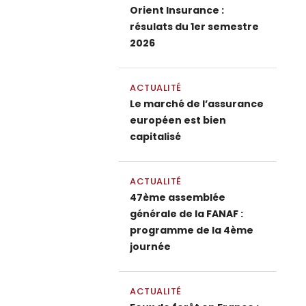
Orient Insurance :
résulats du 1er semestre
2026
ACTUALITÉ
Le marché de l’assurance
européen est bien
capitalisé
ACTUALITÉ
47ème assemblée
générale de la FANAF :
programme de la 4ème
journée
ACTUALITÉ