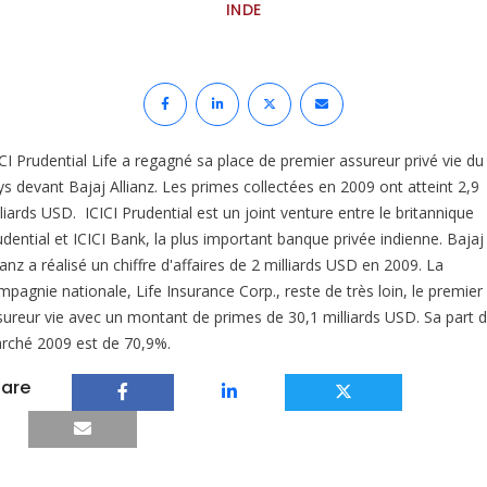
INDE
ICI Prudential Life a regagné sa place de premier assureur privé vie du
ys devant Bajaj Allianz. Les primes collectées en 2009 ont atteint 2,9
liards USD. ICICI Prudential est un joint venture entre le britannique
udential et ICICI Bank, la plus important banque privée indienne. Bajaj
ianz a réalisé un chiffre d'affaires de 2 milliards USD en 2009. La
mpagnie nationale, Life Insurance Corp., reste de très loin, le premier
sureur vie avec un montant de primes de 30,1 milliards USD. Sa part 
rché 2009 est de 70,9%.
are