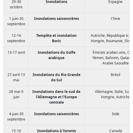
29-30
Inondations
Espagne
octobre
1 juin-30
Inondations saisonnières
Chine
septembre
12-16
Tempête et inondation
Autriche, République tch
septembre
Boris
Hongrie, Roumanie, Slov
13-17 avril
Inondations du Golfe
Émirats arabes unis, O
arabique
Yémen, Bahreïn, Qatar, I
Arabie Saoudite
27 avril-13
Inondations du Rio Grande
Brésil
mai
do Sul
28 mai-5
Inondations dans le sud de
Allemagne, Italie, Suiss
juin
l'Allemagne et l'Europe
Hongrie, Autriche
centrale
4 juin-30
Inondations saisonnières
Inde
septembre
15-16
Inondations à Toronto
Canada