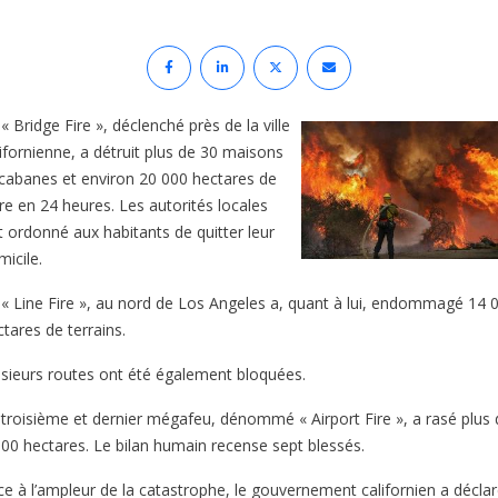
« Bridge Fire », déclenché près de la ville
lifornienne, a détruit plus de 30 maisons
 cabanes et environ 20 000 hectares de
rre en 24 heures. Les autorités locales
t ordonné aux habitants de quitter leur
icile.
 « Line Fire », au nord de Los Angeles a, quant à lui, endommagé 14 
tares de terrains.
usieurs routes ont été également bloquées.
 troisième et dernier mégafeu, dénommé « Airport Fire », a rasé plus 
900 hectares. Le bilan humain recense sept blessés.
ce à l’ampleur de la catastrophe, le gouvernement californien a décla