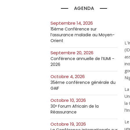
AGENDA
septembre 14, 2026
15ème Conférence sur
l’assurance maladie au Moyen-
Orient
L'
(ID
septembre 20, 2026
as
Conférence annuelle de l’IUMI -
in
2026
go
octobre 4, 2026
Nig
35ème conférence générale du
GAIF
La
Un
octobre 10, 2026
la
30ᵉ Forum Africain de la
l’I
Réassurance
Le
octobre 19, 2026
un