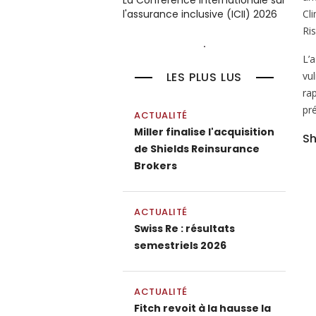
La Conférence internationale sur
Cl
l'assurance inclusive (ICII) 2026
Ri
L’
vu
LES PLUS LUS
rap
pré
ACTUALITÉ
Miller finalise l'acquisition
Sh
de Shields Reinsurance
Brokers
ACTUALITÉ
Swiss Re : résultats
semestriels 2026
ACTUALITÉ
Fitch revoit à la hausse la