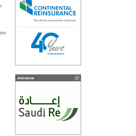
n
ion
Annonce