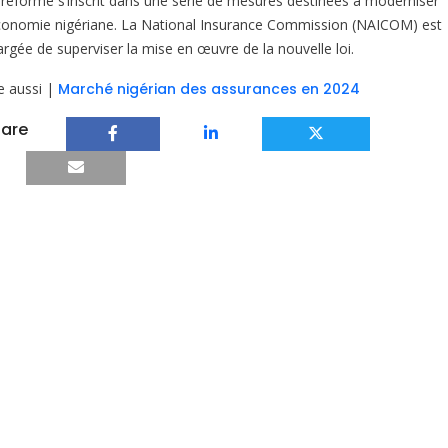
 réforme s’inscrit dans une série de mesures destinées à moderniser
économie nigériane. La National Insurance Commission (NAICOM) est
argée de superviser la mise en œuvre de la nouvelle loi.
re aussi |
Marché nigérian des assurances en 2024
are