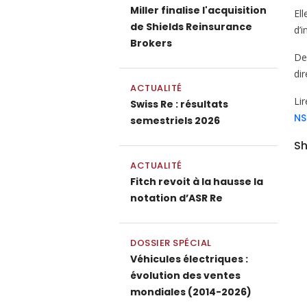
Miller finalise l'acquisition
El
de Shields Reinsurance
d’
Brokers
De
di
ACTUALITÉ
Li
Swiss Re : résultats
NS
semestriels 2026
Sh
ACTUALITÉ
Fitch revoit à la hausse la
notation d’ASR Re
DOSSIER SPÉCIAL
Véhicules électriques :
évolution des ventes
mondiales (2014-2026)