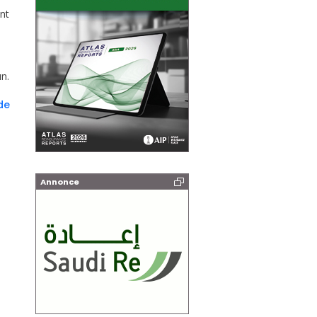
ant
n.
de
Annonce