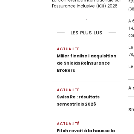
La Conférence internationale sur
SG
l'assurance inclusive (ICII) 2026
(3
A 
14
LES PLUS LUS
co
Le
ACTUALITÉ
78
Miller finalise l'acquisition
de Shields Reinsurance
Le
Brokers
A 
ACTUALITÉ
Swiss Re : résultats
semestriels 2026
Sh
ACTUALITÉ
Fitch revoit à la hausse la