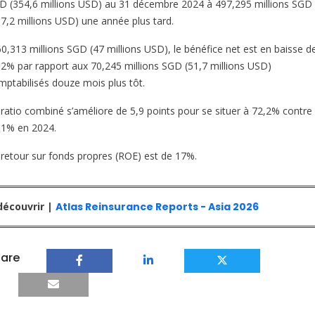
D (354,6 millions USD) au 31 décembre 2024 à 497,295 millions SGD
87,2 millions USD) une année plus tard.
60,313 millions SGD (47 millions USD), le bénéfice net est en baisse d
,2% par rapport aux 70,245 millions SGD (51,7 millions USD)
mptabilisés douze mois plus tôt.
 ratio combiné s’améliore de 5,9 points pour se situer à 72,2% contre
,1% en 2024.
 retour sur fonds propres (ROE) est de 17%.
découvrir |
Atlas Reinsurance Reports - Asia 2026
are