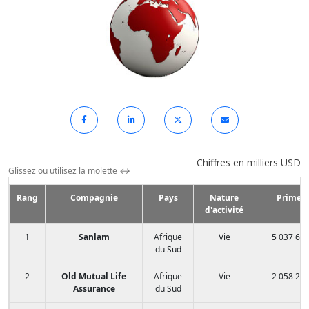
Chiffres en milliers USD
Glissez ou utilisez la molette
↔
Rang
Compagnie
Pays
Nature
Primes
d'activité
1
Sanlam
Afrique
Vie
5 037 65
du Sud
2
Old Mutual Life
Afrique
Vie
2 058 27
Assurance
du Sud