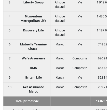
3
Liberty Group
Afrique
Vie
1 912 62
du Sud
4
Momentum
Afrique
Vie
1 430 55
Metropolitan Life
du Sud
5
Discovery Life
Afrique
Vie
1 187 05
du Sud
6
Mutuelle Taamine
Maroc
Vie
748 223
Chaabi
7
Wafa Assurance
Maroc
Composite
620 919
8
RMA
Maroc
Composite
463 657
9
Britam Life
Kenya
Vie
322 344
10
Axa Assurance
Maroc
Composite
239 212
Maroc
Total primes vie
14 020 52