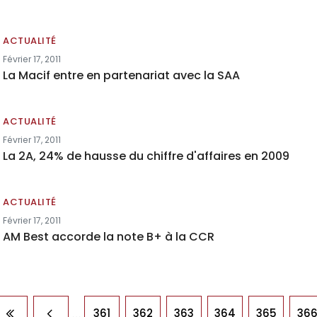
ACTUALITÉ
Février 17, 2011
La Macif entre en partenariat avec la SAA
ACTUALITÉ
Février 17, 2011
La 2A, 24% de hausse du chiffre d'affaires en 2009
ACTUALITÉ
Février 17, 2011
AM Best accorde la note B+ à la CCR
agination
…
361
362
363
364
365
36