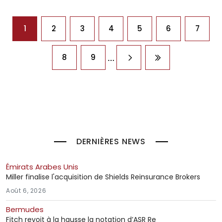
Pagination
1
2
3
4
5
6
7
…
8
9
Page suivante
Dernière page
DERNIÈRES NEWS
Émirats Arabes Unis
Miller finalise l'acquisition de Shields Reinsurance Brokers
Août 6, 2026
Bermudes
Fitch revoit à la hausse la notation d’ASR Re