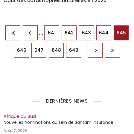
Coût des catastrophes naturelles en 2020
Pagination
…
641
642
643
644
645
Première page
Page précédente
…
646
647
648
649
Page suivante
Dernière
DERNIÈRES NEWS
Afrique du Sud
Nouvelles nominations au sein de Santam Insurance
Août 7, 2026