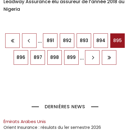
Leadway Assurance élu assureur de l’année 2018 au
Nigeria
Pagination
…
891
892
893
894
895
Première page
Page précédente
…
896
897
898
899
Page suivante
Dernière
DERNIÈRES NEWS
Émirats Arabes Unis
Orient Insurance : résulats du 1er semestre 2026