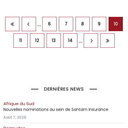
Pagination
…
6
7
8
9
10
Première page
Page précédente
…
11
12
13
14
Page suivante
Dernière
DERNIÈRES NEWS
Afrique du Sud
Nouvelles nominations au sein de Santam Insurance
Août 7, 2026