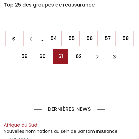
Top 25 des groupes de réassurance
Pagination
…
54
55
56
57
58
Première page
Page précédente
59
60
61
62
Page suivante
Dernière 
DERNIÈRES NEWS
Afrique du Sud
Nouvelles nominations au sein de Santam Insurance