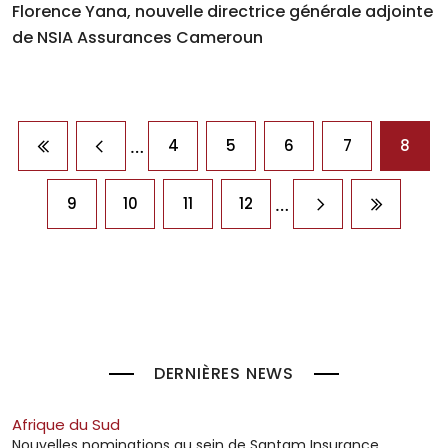
Florence Yana, nouvelle directrice générale adjointe
de NSIA Assurances Cameroun
Pagination
…
4
5
6
7
8
Première page
Page précédente
…
9
10
11
12
Page suivante
Dernière
DERNIÈRES NEWS
Afrique du Sud
Nouvelles nominations au sein de Santam Insurance