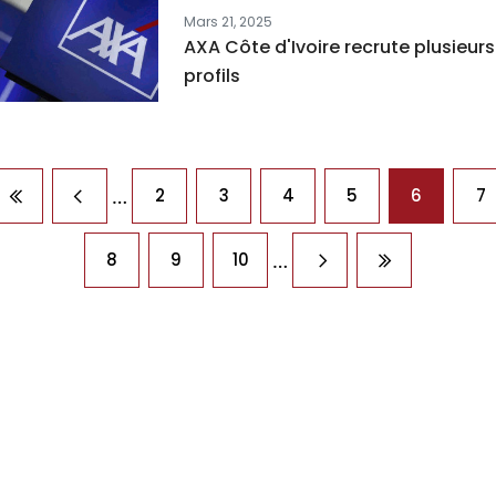
Mars 21, 2025
AXA Côte d'Ivoire recrute plusieurs
profils
agination
…
2
3
4
5
6
7
Première page
Page précédente
…
8
9
10
Page suivante
Dernière pag