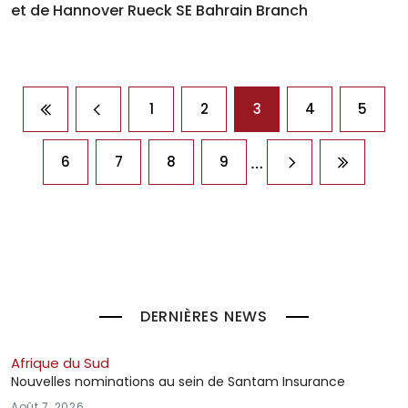
et de Hannover Rueck SE Bahrain Branch
Pagination
1
2
3
4
5
Première page
Page précédente
…
6
7
8
9
Page suivante
Dernière
DERNIÈRES NEWS
Afrique du Sud
Nouvelles nominations au sein de Santam Insurance
Août 7, 2026