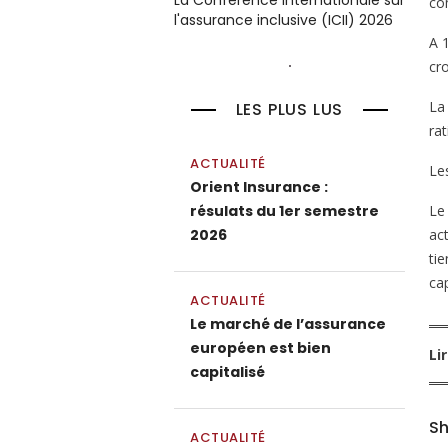
La Conférence internationale sur
co
l'assurance inclusive (ICII) 2026
A 
cr
La
LES PLUS LUS
ra
ACTUALITÉ
Les
Orient Insurance :
Le 
résulats du 1er semestre
ac
2026
ti
cap
ACTUALITÉ
Le marché de l’assurance
européen est bien
Li
capitalisé
Sh
ACTUALITÉ