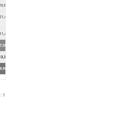
20,60%
1,70%
-21,40%
0,50%
-11,40%
6,50%
7,50%
56,10%
13,30%
43,90%
9,90%
100%
: 1