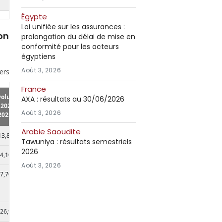
Égypte
Loi unifiée sur les assurances :
on
prolongation du délai de mise en
conformité pour les acteurs
égyptiens
Août 3, 2026
iers
France
volution
Parts
AXA : résultats au 30/06/2026
2024-
2025
Août 3, 2026
(1)
2025
Arabie Saoudite
13,80%
17,40%
Tawuniya : résultats semestriels
2026
4,10%
16,40%
Août 3, 2026
7,70%
11,90%
26,90%
1,70%