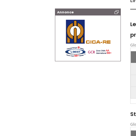
Li
Annonce
Le
p
Gli
St
Gli