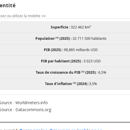
entité
ssez ou utilisez la molette
↔
Superficie :
322 462 km²
(1)
Population
(2025) :
32 711 500 habitants
PIB (2025) :
98,885 milliards USD
PIB par habitant (2025) :
3 023 USD
(1)
Taux de croissance du PIB
(2025) :
6,5%
(1)
Taux d'inflation
(2024) :
3,5%
ource : Worldmeters.info
Source : Datacommons.org