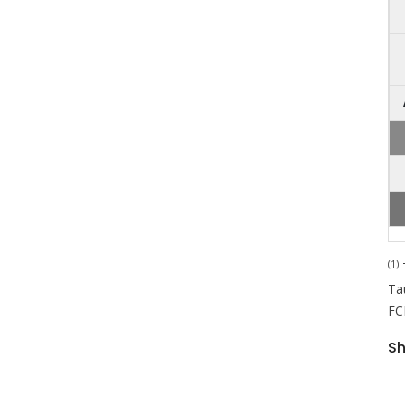
(1)
T
Ta
FC
Sh