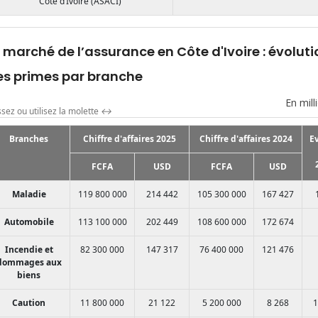
Côte d’Ivoire (ASACI)
 marché de l’assurance en Côte d'Ivoire : évoluti
es primes par branche
En mill
ssez ou utilisez la molette
↔
Branches
Chiffre d'affaires 2025
Chiffre d'affaires 2024
E
FCFA
USD
FCFA
USD
Maladie
119 800 000
214 442
105 300 000
167 427
Automobile
113 100 000
202 449
108 600 000
172 674
Incendie et
82 300 000
147 317
76 400 000
121 476
dommages aux
biens
Caution
11 800 000
21 122
5 200 000
8 268
1