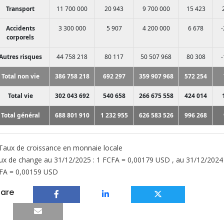
Transport
11 700 000
20 943
9 700 000
15 423
Accidents
3 300 000
5 907
4 200 000
6 678
corporels
Autres risques
44 758 218
80 117
50 507 968
80 308
Total non vie
386 758 218
692 297
359 907 968
572 254
Total vie
302 043 692
540 658
266 675 558
424 014
Total général
688 801 910
1 232 955
626 583 526
996 268
aux de croissance en monnaie locale
ux de change au 31/12/2025 : 1 FCFA = 0,00179 USD , au 31/12/2024 
FA = 0,00159 USD
are