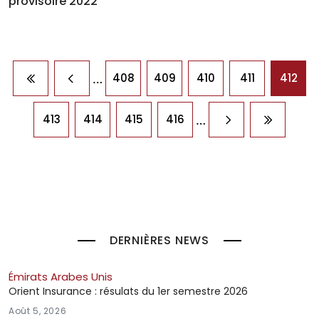
provisoire 2022
Pagination
…
408
409
410
411
412
Première page
Page précédente
…
413
414
415
416
Page suivante
Dernière
DERNIÈRES NEWS
Émirats Arabes Unis
Orient Insurance : résulats du 1er semestre 2026
Août 5, 2026