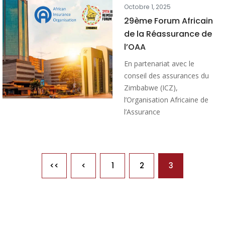
Octobre 1, 2025
29ème Forum Africain
de la Réassurance de
l’OAA
En partenariat avec le
conseil des assurances du
Zimbabwe (ICZ),
l’Organisation Africaine de
l’Assurance
Pagination
<<
<
1
2
3
Première page
Page précédente