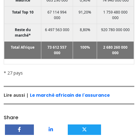
Maurice
663 290 000
0,90%
14 940 000 000
Total Top 10
67 114 994
91,20%
1 759 480 000
000
000
Reste du
6 497 563 000
8,80%
920 780 000 000
marché*
Total Afrique
73 612 557
100%
2 680 260 000
000
000
* 27 pays
Lire aussi |
Le marché africain de l'assurance
Share