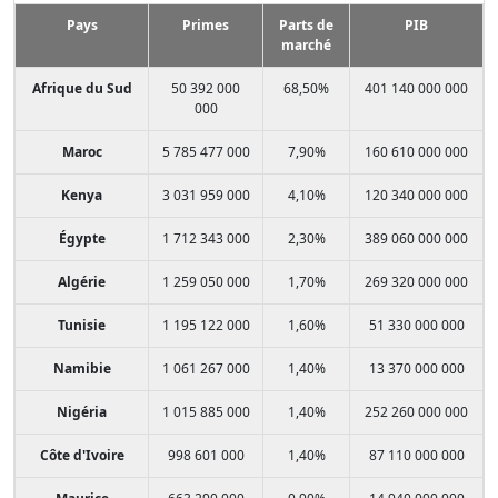
Pays
Primes
Parts de
PIB
marché
Afrique du Sud
50 392 000
68,50%
401 140 000 000
000
Maroc
5 785 477 000
7,90%
160 610 000 000
Kenya
3 031 959 000
4,10%
120 340 000 000
Égypte
1 712 343 000
2,30%
389 060 000 000
Algérie
1 259 050 000
1,70%
269 320 000 000
Tunisie
1 195 122 000
1,60%
51 330 000 000
Namibie
1 061 267 000
1,40%
13 370 000 000
Nigéria
1 015 885 000
1,40%
252 260 000 000
Côte d'Ivoire
998 601 000
1,40%
87 110 000 000